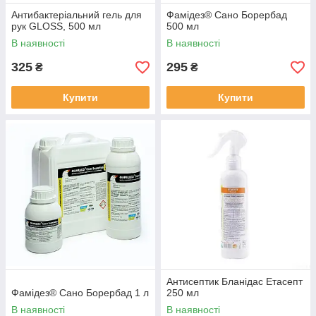
Антибактеріальний гель для
Фамідез® Сано Борербад
рук GLOSS, 500 мл
500 мл
В наявності
В наявності
325
295
₴
₴
Купити
Купити
Антисептик Бланідас Етасепт
Фамідез® Сано Борербад 1 л
250 мл
В наявності
В наявності