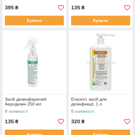
395
135
₴
₴
Купити
Купити
Засіб дезинфікуючий
Етасепт, засіб для
Аеродизин 250 мл
дезінфекції, 1 л
В наявності
В наявності
135
320
₴
₴
Купити
Купити