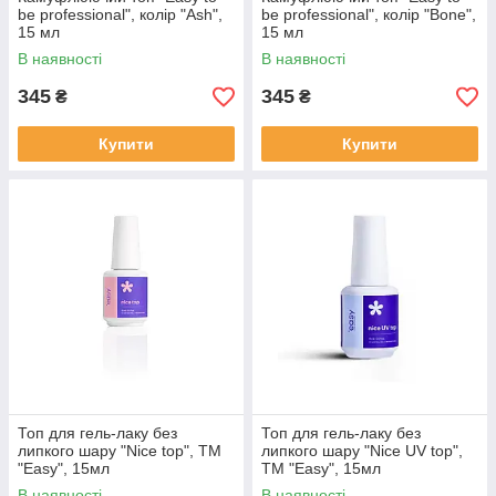
be professional", колір "Ash",
be professional", колір "Bone",
15 мл
15 мл
В наявності
В наявності
345
345
₴
₴
Купити
Купити
Топ для гель-лаку без
Топ для гель-лаку без
липкого шару "Nice top", ТМ
липкого шару "Nice UV top",
"Easy", 15мл
ТМ "Easy", 15мл
В наявності
В наявності