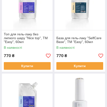
Топ для гель-лаку без
липкого шару "Nice top", ТМ
База для гель-лаку "SelfCare
"Easy", 60мл
Base", ТМ "Easy", 60мл
В наявності
В наявності
770
770
₴
₴
Купити
Купити