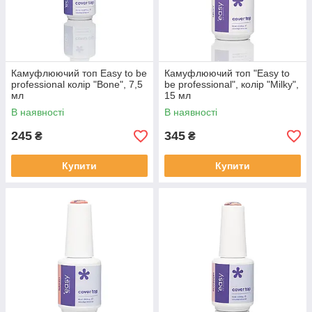
Камуфлюючий топ Easy to be
Камуфлюючий топ "Easy to
professional колір "Bone", 7,5
be professional", колір "Milky",
мл
15 мл
В наявності
В наявності
245
345
₴
₴
Купити
Купити