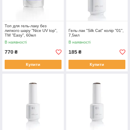
Топ для гель-лаку без
липкого шару "Nice UV top",
Гель-лак "Silk Cat" колір "01",
ТМ "Easy", 60мл
7,5мл
В наявності
В наявності
770
185
₴
₴
Купити
Купити