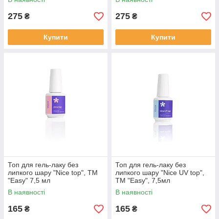
275
275
₴
₴
Купити
Купити
Топ для гель-лаку без
Топ для гель-лаку без
липкого шару "Nice top", ТМ
липкого шару "Nice UV top",
"Easy" 7,5 мл
ТМ "Easy", 7,5мл
В наявності
В наявності
165
165
₴
₴