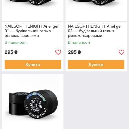
NAILSOFTHENIGHT Ariel gel
NAILSOFTHENIGHT Ariel gel
01 — будівельний гель з
02 — будівельний гель з
різнокольоровими
різнокольоровими
пластівцями юкі для нігтів, 15
пластівцями юкі для нігтів, 15
В наявності
В наявності
г
г
295
295
₴
₴
Купити
Купити