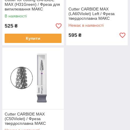
MAX (H31Green) / Фреза для
випилювання МАКС
Cutter CARBIDE MAX
(H31Зелена)
(LA60Violet) Left / Фреза
В наявності
твердосплавна МАКС
(LTD60Фіолетова) Ліво
525
Немає в наявності
₴
595
₴
Купити
Cutter CARBIDE MAX
(C50Violet) / Фреза
твердосплавна МАКС
(C50Фіолетова)