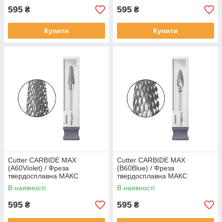
595
595
₴
₴
Купити
Купити
Cutter CARBIDE MAX
Cutter CARBIDE MAX
(A60Violet) / Фреза
(B60Blue) / Фреза
твердосплавна МАКС
твердосплавна МАКС
(A60Фіолетова)
(B60Синя)
В наявності
В наявності
595
595
₴
₴