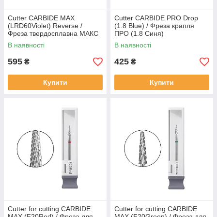
Cutter CARBIDE MAX
Cutter CARBIDE PRO Drop
(LRD60Violet) Reverse /
(1.8 Blue) / Фреза крапля
Фреза твердосплавна МАКС
ПРО (1.8 Синя)
(LRD60Фіолетова) Реверс
В наявності
В наявності
595
425
₴
₴
Купити
Купити
Cutter for cutting CARBIDE
Cutter for cutting CARBIDE
MAX (F20Red) / Фреза для
MAX (F20Green) / Фреза для