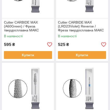
Cutter CARBIDE MAX
Cutter CARBIDE MAX
(A60Green) / Фреза
(LRD23Violet) Reverse /
твердосплавна МАКС
Фреза твердосплавна МАКС
(A60Зелена)
(LRD23Фіолетова) Реверс
В наявності
В наявності
595
525
₴
₴
Купити
Купити