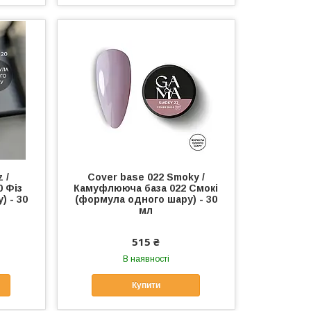
 /
Cover base 022 Smoky /
 Фiз
Камуфлююча база 022 Смокi
) - 30
(формула одного шару) - 30
мл
515 ₴
В наявності
Купити