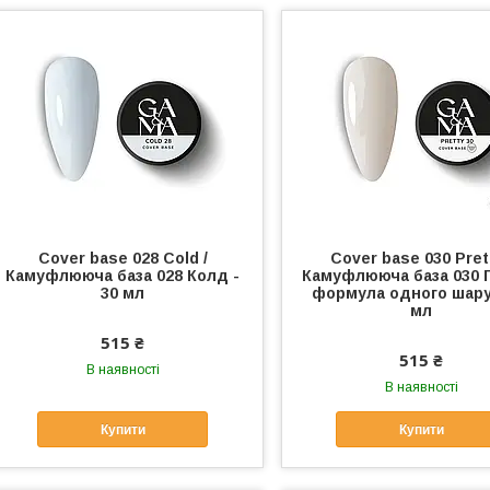
Cover base 028 Cold /
Cover base 030 Prett
Камуфлююча база 028 Колд -
Камуфлююча база 030 Пр
30 мл
формула одного шару)
мл
515 ₴
515 ₴
В наявності
В наявності
Купити
Купити