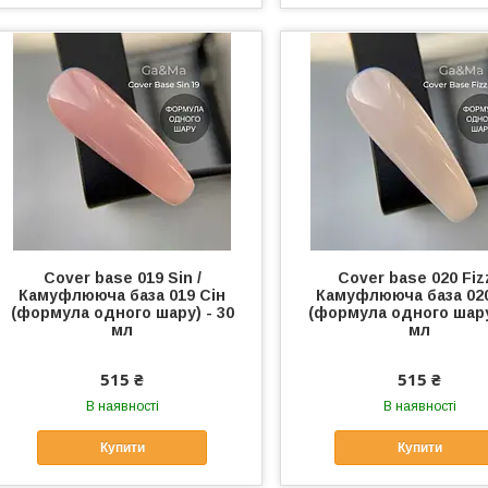
Cover base 019 Sin /
Cover base 020 Fizz
Камуфлююча база 019 Сiн
Камуфлююча база 020
(формула одного шару) - 30
(формула одного шару
мл
мл
515 ₴
515 ₴
В наявності
В наявності
Купити
Купити