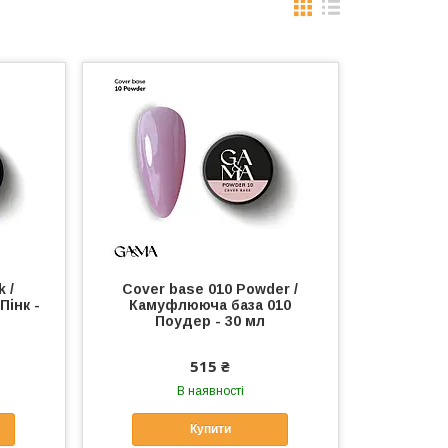
 /
Cover base 010 Powder /
Пінк -
Камуфлююча база 010
Поудер - 30 мл
515 ₴
В наявності
Купити