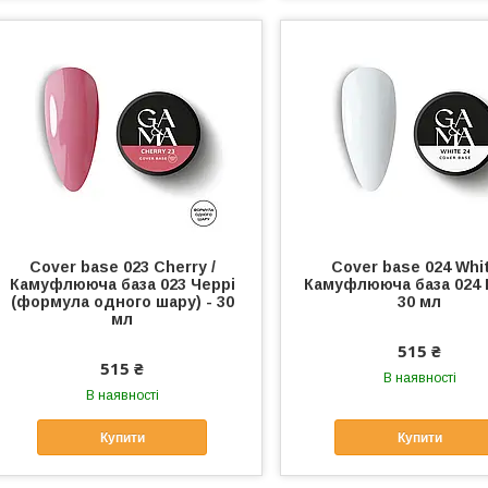
Cover base 023 Cherry /
Cover base 024 Whit
Камуфлююча база 023 Черрi
Камуфлююча база 024 
(формула одного шару) - 30
30 мл
мл
515 ₴
515 ₴
В наявності
В наявності
Купити
Купити