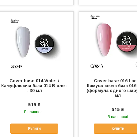
Cover base 014 Violet /
Cover base 016 Lac
Камуфлююча база 014 Віолет
Камуфлююча база 016
- 30 мл
(формула одного шару
мл
515 ₴
515 ₴
В наявності
В наявності
Купити
Купити