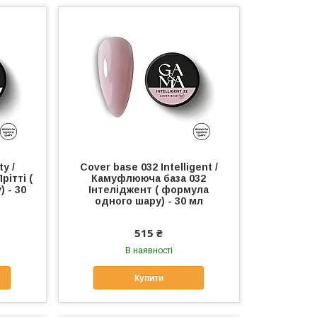
y /
Cover base 032 Intelligent /
ітті (
Камуфлююча база 032
 - 30
Інтеліджент ( формула
одного шару) - 30 мл
515 ₴
В наявності
Купити