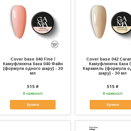
Cover base 040 Fine /
Cover base 042 Caram
Камуфлююча база 040 Файн
Камуфлююча база 
(формула одного шару) - 30
Карамель (формула о
мл
шару) - 30 мл
515 ₴
515 ₴
В наявності
В наявності
Купити
Купити