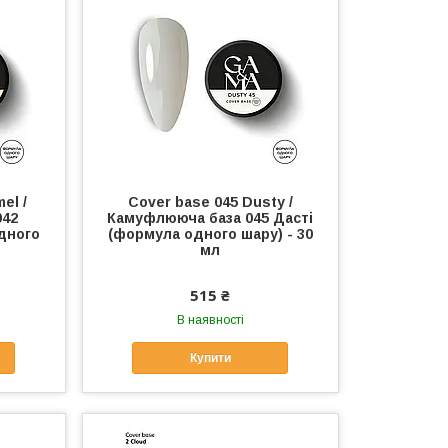
el /
Cover base 045 Dusty /
042
Камуфлююча база 045 Дасті
дного
(формула одного шару) - 30
мл
515 ₴
В наявності
Купити