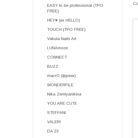
EASY to be professional (TPO
FREE)
HEY♥ (ex HELLO)
TOUCH (TPO FREE)
Vakula Nails Art
LUNAmoon
CONNECT
BUZZ
macrO (фрези)
WONDERFILE
Nika Zemlyanikina
YOU ARE CUTE
STEFFANI
VALERI
DA`23