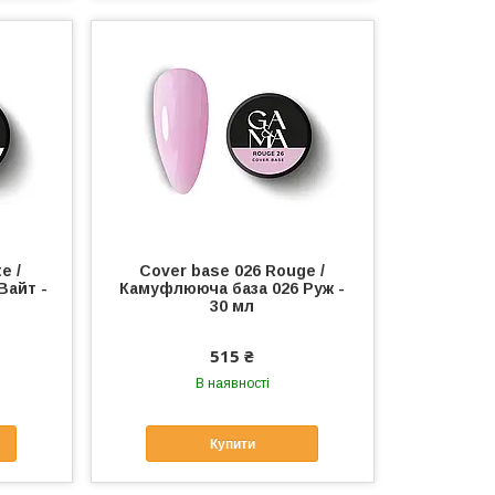
e /
Cover base 026 Rouge /
Вайт -
Камуфлююча база 026 Руж -
30 мл
515 ₴
В наявності
Купити