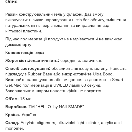
Опис
Рідкий конструювальний гель у флаконі. Дає змогу
виконувати: швидке нарощування нігтів без обпилу, зміцнення
натуральних нігтів, вирівнювання та виправлення вад
нігтьової пластини.
Під час полімеризації продукт не нагрівається й не викликає
дискомфорту.
Консистенція
рідка
Жорсткість/еластичність:
середня еластичність
Спосіб застосування
:
о
безжиріть нігтьову пластину. Нанесіть
підкладку з Rubber Base або використовуйте Ultra Bond.
Виконайте нарощування або зміцнення за допомогою Smart
Gel. Час полімеризації в UV/LED лампі 60 секунд.
Завершальним шаром нанесіть фінішне покриття.
Об'єм
:
15 мл
Виробник
:
ТМ "HELLO. by NAILSMADE"
Країна
:
Україна
Склад
:
Acrylate oligomers, ultraviolet light initiator, acrylic acid
monomer.