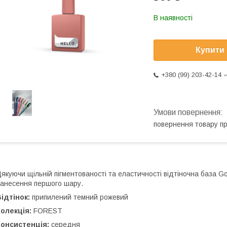
В наявності
Купити
+380 (99) 203-42-14
повернення товару п
якуючи щільній пігментованості та еластичності відтіночна база Go
анесення першого шару.
ідтінок:
припилений темний рожевий
Колекція:
FOREST
Консистенція:
середня