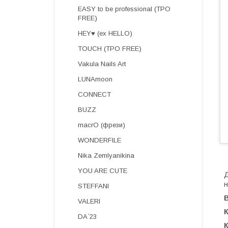
EASY to be professional (TPO
FREE)
HEY♥ (ex HELLO)
TOUCH (TPO FREE)
Vakula Nails Art
LUNAmoon
CONNECT
BUZZ
macrO (фрези)
WONDERFILE
Nika Zemlyanikina
YOU ARE CUTE
Д
н
STEFFANI
В
VALERI
DA`23