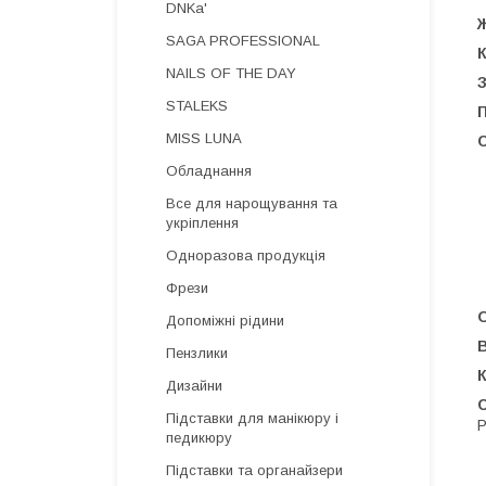
DNKa'
Ж
SAGA PROFESSIONAL
NAILS OF THE DAY
STALEKS
П
MISS LUNA
С
Обладнання
Все для нарощування та
укріплення
Одноразова продукція
Фрези
Допоміжні рідини
Пензлики
К
Дизайни
Підставки для манікюру і
P
педикюру
Підставки та органайзери