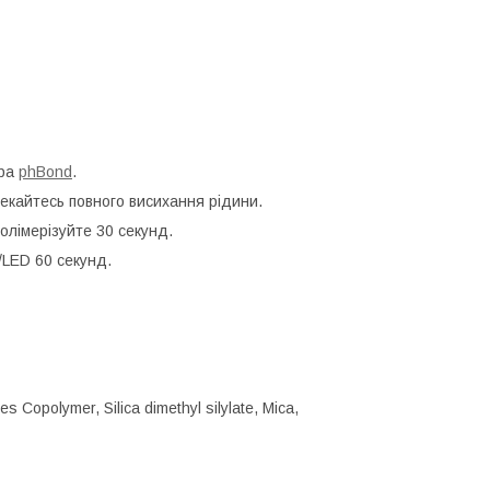
ора
phBond
.
екайтесь повного висихання рідини.
полімерізуйте 30 секунд.
V/LED 60
секунд.
s Copolymer, Silica dimethyl silylate, Mica,