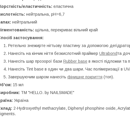
орсткість/еластичність:
еластична
Кислотність:
нейтральна, pH=6,7
Запах:
нейтральний
ігментованість:
щільна, перекриває вільний край
посіб застосування:
Ретельно знежирте нігтьову пластину за допомогою дегідрат
Нанесіть на кінчик нігтя безкислотний праймер
Ultrabond
та доч
Нанесіть шар прозорої бази
Rubber base
в якості підложки та 
Нанесіть Tint base в один чи два шари. Час полімеризації в U
Завершуючим шаром нанесіть
фінишне покриття
(топ).
Об'єм:
15 мл
Виробник:
ТМ "HELLO. by NAILSMADE"
раїна:
Україна
Склад:
2-Hydroxyethyl methacrylate, Diphenyl phosphine oxide, Acrylate
igments.