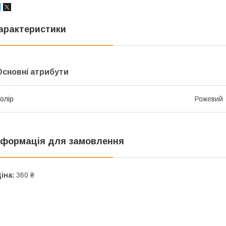
арактеристики
Основні атрибути
олір
Рожевий
нформація для замовлення
іна:
360 ₴