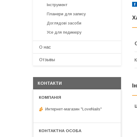
Інструмент
Планери для запису
Х
Доглядові засоби
Усе для педикюру
О нас
Отзывы
К
КОНТАКТИ
І
Ц
Интернет-магазин "LoveNails"