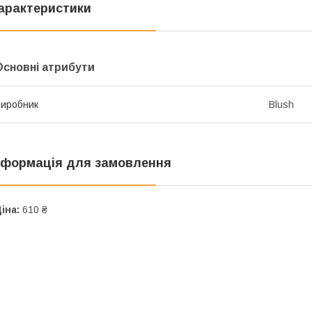
арактеристики
Основні атрибути
иробник
Blush
нформація для замовлення
іна:
610 ₴