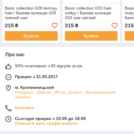
Basic collection 028 temnyy
Basic collection 033 haki
Basi
haki / Базова колекція 028
svitlyy / Базова колекція
maly
темний хакі
033 хакі світлий
Базо
мал
215
215
215
₴
₴
Купити
Купити
Про нас
93% позитивних з 85 відгуків за рік
Працює з 21.05.2017
м. Кропивницький
instagram: @lianail_official_ukraine , Кропивницький,
Україна
Контакти
Сьогодні працює з 10:00 до 18:00
Показати весь графік роботи