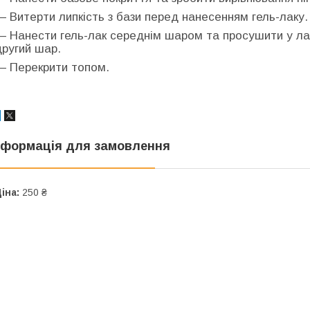
— Витерти липкість з бази перед нанесенням гель-лаку.
— Нанести гель-лак середнім шаром та просушити у лам
другий шар.
— Перекрити топом.
нформація для замовлення
іна:
250 ₴