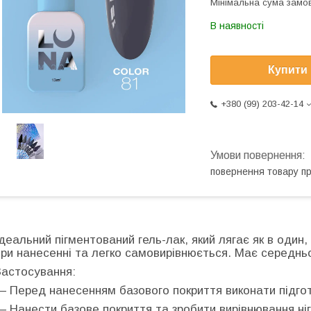
Мінімальна сума замов
В наявності
Купити
+380 (99) 203-42-14
повернення товару п
Ідеальний пігментований гель-лак, який лягає як в один,
при нанесенні та легко самовирівнюється. Має середньо
Застосування:
— Перед нанесенням базового покриття виконати підгот
— Нанести базове покриття та зробити вирівнювання ніг