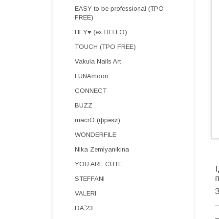
EASY to be professional (TPO
FREE)
HEY♥ (ex HELLO)
TOUCH (TPO FREE)
Vakula Nails Art
LUNAmoon
CONNECT
BUZZ
macrO (фрези)
WONDERFILE
Nika Zemlyanikina
YOU ARE CUTE
STEFFANI
VALERI
DA`23