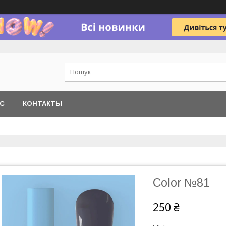
АС
КОНТАКТЫ
Color №81
250 ₴