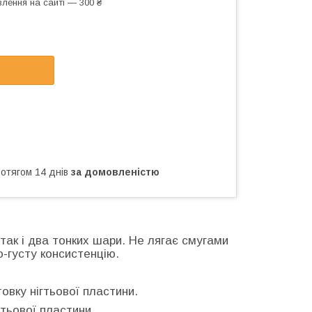
лення на сайті — 300 ₴
ротягом 14 днів
за домовленістю
 так і два тонких шари. Не лягає смугами
-густу консистенцію.
овку нігтьової пластини.
тьової пластини.