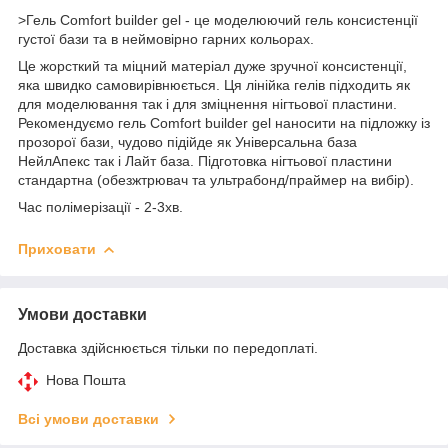
>Гель Comfort builder gel - це моделюючий гель консистенції
густої бази та в неймовірно гарних кольорах.
Це жорсткий та міцний матеріал дуже зручної консистенції,
яка швидко самовирівнюється. Ця лінійка гелів підходить як
для моделювання так і для зміцнення нігтьової пластини.
Рекомендуємо гель Comfort builder gel наносити на підложку із
прозорої бази, чудово підійде як Універсальна база
НейлАпекс так і Лайт база. Підготовка нігтьової пластини
стандартна (обезжтрювач та ультрабонд/праймер на вибір).
Час полімерізації - 2-3хв.
Приховати
Умови доставки
Доставка здійснюється тільки по передоплаті.
Нова Пошта
Всі умови доставки