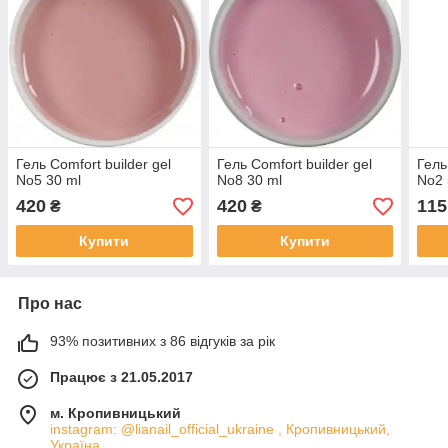
Гель Comfort builder gel
Гель Comfort builder gel
Гель
No5 30 ml
No8 30 ml
No2 
420
420
115
₴
₴
Купити
Купити
Про нас
93% позитивних з 86 відгуків за рік
Працює з 21.05.2017
м. Кропивницький
instagram: @lianail_official_ukraine , Кропивницький,
Україна