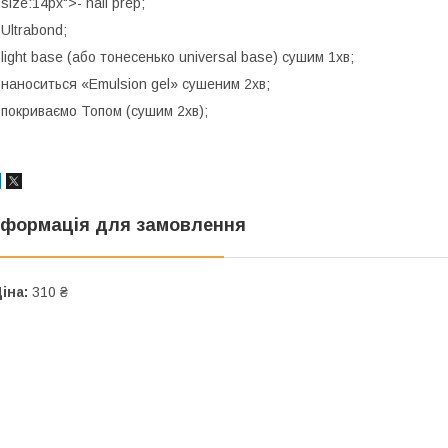
-size:14px">- nail prep;
 Ultrabond;
 light base (або тонесенько universal base) сушим 1хв;
 наноситься «Emulsion gel» сушеним 2хв;
 покриваємо Топом (сушим 2хв);
нформація для замовлення
іна:
310 ₴