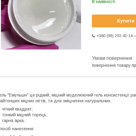
В наявності
Купити
+380 (99) 203-42-14
повернення товару п
ель "Емульшн" це рідкий, міцний моделюючий гель консистенції р
айтонших міцних нігтів, та для зміцнення натуральних.
чіткий квадрат;
тонкий міцний торець;
гарна арка.
посіб нанесення :