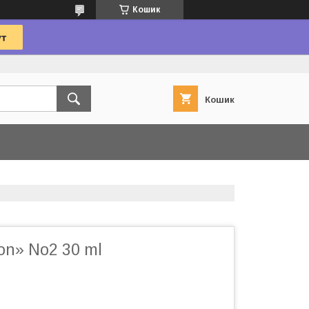
Кошик
Кошик
on» No2 30 ml