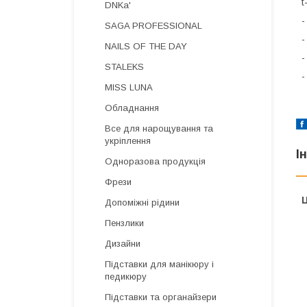
t
DNKa'
-
SAGA PROFESSIONAL
-
NAILS OF THE DAY
-
STALEKS
-
MISS LUNA
Обладнання
Все для нарощування та
укріплення
І
Одноразова продукція
Фрези
Ц
Допоміжні рідини
Пензлики
Дизайни
Підставки для манікюру і
педикюру
Підставки та органайзери