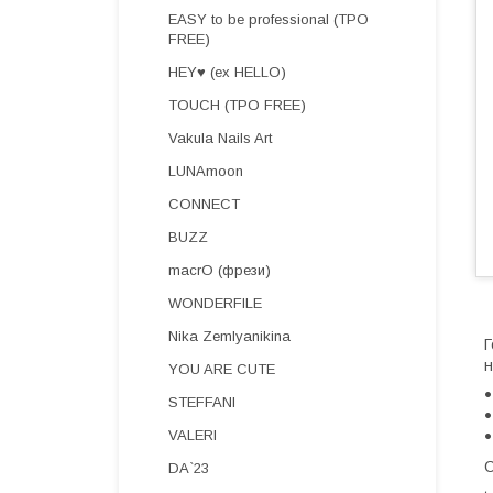
EASY to be professional (TPO
FREE)
HEY♥ (ex HELLO)
TOUCH (TPO FREE)
Vakula Nails Art
LUNAmoon
CONNECT
BUZZ
macrO (фрези)
WONDERFILE
Nika Zemlyanikina
Г
н
YOU ARE CUTE
STEFFANI
VALERI
С
DA`23