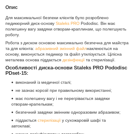
Опис
Для максимальної безпеки клієнтів було розроблено
педикюрний диск-основу
Staleks PRO
Pododisc. Він має
полегшену вагу завдяки отворам-краплинам, що полегшують
роботу.
Робота з диском основою максимально безпечна для майстра
та для клієнта:
абразивний змінний файл
наклеюється на
основу, виконується педикюр та файл утилізується. Цілісна
металева основа піддається
дезінфекції
та стерилізації.
Особливості диска-основи Staleks PRO Pododisc
PDset-15:
виконаний із медичної сталі;
не зазнає корозії при правильному використанні;
має полегшену вагу і не перегрівається завдяки
отворам-крапелькам;
безпечний завдяки змінним одноразовим абразивом;
піддається
стерилізації
у сухожаровій шафі та
автоклаві;
можна дезінфікувати у деззасобах;