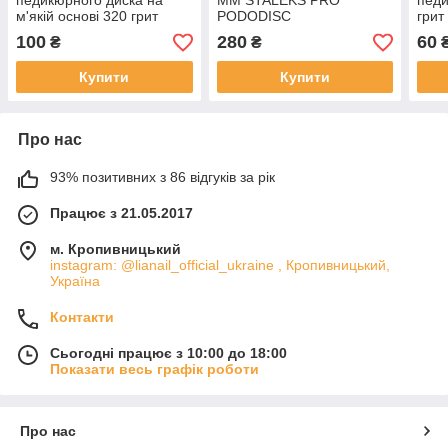
педикюрного диска на
ММ STALEKS PRO
педи
м'якій основі 320 грит
PODODISC
гри
STALEKS PRO PODODISC
EXP
100
280
60
₴
₴
S 50 шт
шт
Купити
Купити
Про нас
93% позитивних з 86 відгуків за рік
Працює з 21.05.2017
м. Кропивницький
instagram: @lianail_official_ukraine , Кропивницький,
Україна
Контакти
Сьогодні працює з 10:00 до 18:00
Показати весь графік роботи
Про нас