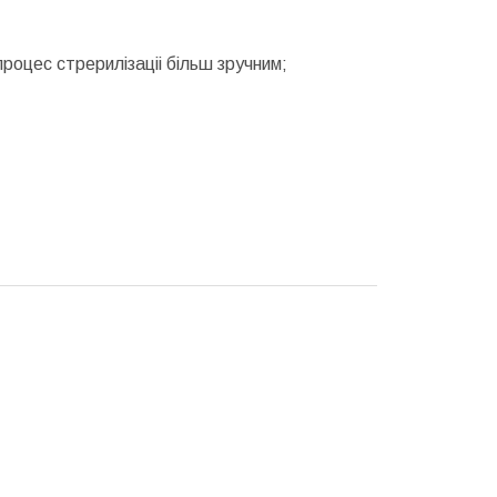
роцес стрерилізаціі більш зручним;