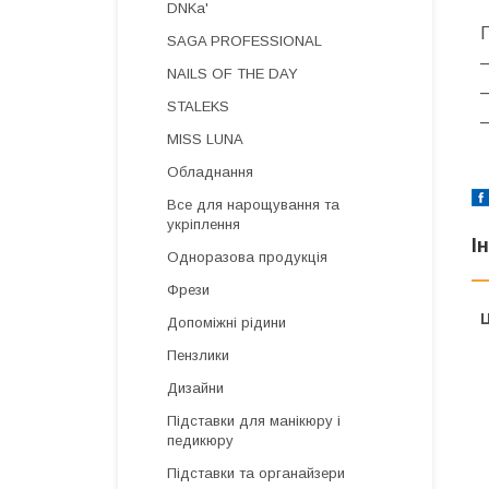
DNKa'
SAGA PROFESSIONAL
–
NAILS OF THE DAY
–
STALEKS
–
MISS LUNA
Обладнання
Все для нарощування та
укріплення
І
Одноразова продукція
Фрези
Ц
Допоміжні рідини
Пензлики
Дизайни
Підставки для манікюру і
педикюру
Підставки та органайзери