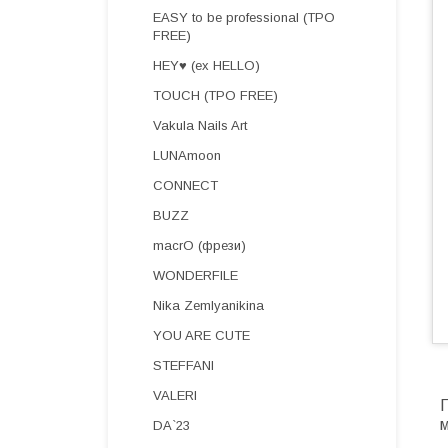
EASY to be professional (TPO
FREE)
HEY♥ (ex HELLO)
TOUCH (TPO FREE)
Vakula Nails Art
LUNAmoon
CONNECT
BUZZ
macrO (фрези)
WONDERFILE
Nika Zemlyanikina
YOU ARE CUTE
STEFFANI
VALERI
П
DA`23