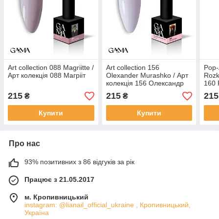
Art collection 088 Magriitte /
Art collection 156
Pop-
Арт колекція 088 Магрііт
Olexander Murashko / Арт
Rozk
колекція 156 Олександр
160 
Мурашко
215
215
215
₴
₴
Купити
Купити
Про нас
93% позитивних з 86 відгуків за рік
Працює з 21.05.2017
м. Кропивницький
instagram: @lianail_official_ukraine , Кропивницький,
Україна