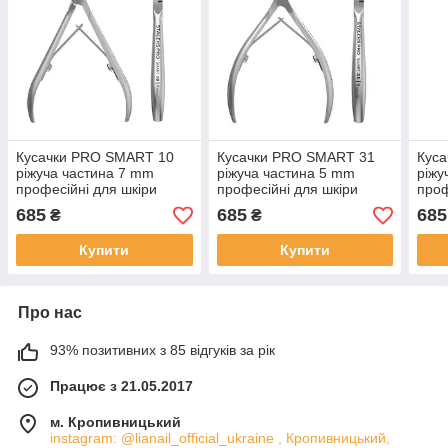
Кусачки PRO SMART 10
Кусачки PRO SMART 31
Кус
ріжуча частина 7 mm
ріжуча частина 5 mm
ріжу
професійні для шкіри
професійні для шкіри
проф
STALEKS
STALEKS
STA
685
685
685
₴
₴
Купити
Купити
Про нас
93% позитивних з 85 відгуків за рік
Працює з 21.05.2017
м. Кропивницький
instagram: @lianail_official_ukraine , Кропивницький,