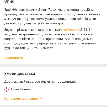
Опис
4px">Нігтьові кусачки Smart 71 14 мм отримали подвійну
пружину, яка забезпечує рівномірний розподіл навантаження
між ручками. Це так само усуває появи втоми або відчуття
дискомфорту під час роботи майстра.
Звужені різальні крайки роблять кус
ачки Smart N
S-71-14
чудовим інструментом для безпечного та безболісненого
видалення нігтів на ногах, що вросли. А їхня спеціальна
конструкція дає змогу працювати з нігтьовими пластинами
будь-якої товщини та щільності.
Приховати
Умови доставки
Доставка здійснюється тільки по передоплаті.
Нова Пошта
Всі умови доставки