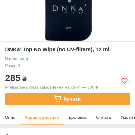
DNKa’ Top No Wipe (no UV-filters), 12 ml
В наявності
Роздріб
285
₴
Мінімальна сума замовлення на сайті — 300 ₴
Купити
Опис
Характеристики
Доставка
Оплата
Умови 