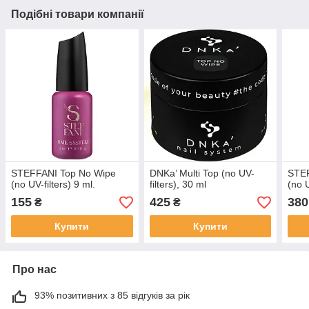
Подібні товари компанії
STEFFANI Top No Wipe
DNKa’ Multi Top (no UV-
STEF
(no UV-filters) 9 ml.
filters), 30 ml
(no U
155
425
380
₴
₴
Купити
Купити
Про нас
93% позитивних з 85 відгуків за рік