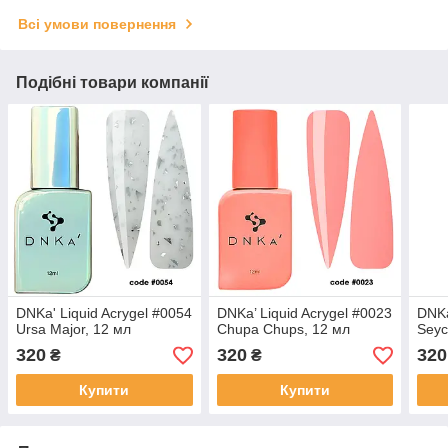
Всі умови повернення
Подібні товари компанії
DNKa' Liquid Acrygel #0054
DNKa’ Liquid Acrygel #0023
DNKa
Ursa Major, 12 мл
Chupa Chups, 12 мл
Seyc
320
320
320
₴
₴
Купити
Купити