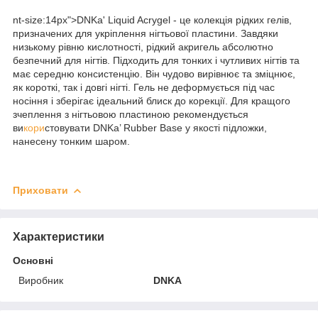
nt-size:14px">DNKa' Liquid Acrygel - це колекція рідких гелів,
призначених для укріплення нігтьової пластини. Завдяки
низькому рівню кислотності, рідкий акригель абсолютно
безпечний для нігтів. Підходить для тонких і чутливих нігтів та
має середню консистенцію. Він чудово вирівнює та зміцнює,
як короткі, так і довгі нігті. Гель не деформується під час
носіння і зберігає ідеальний блиск до корекції. Для кращого
зчеплення з нігтьовою пластиною рекомендується
ви
кори
стовувати DNKa’ Rubber Base у якості підложки,
нанесену тонким шаром.
Приховати
Характеристики
Основні
Виробник
DNKA