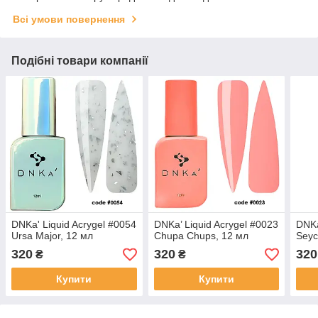
Всі умови повернення
Подібні товари компанії
DNKa' Liquid Acrygel #0054
DNKa’ Liquid Acrygel #0023
DNKa
Ursa Major, 12 мл
Chupa Chups, 12 мл
Seyc
320
320
320
₴
₴
Купити
Купити