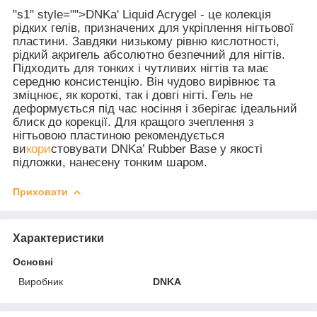
"s1" style="">DNKa' Liquid Acrygel - це колекція
рідких гелів, призначених для укріплення нігтьової
пластини. Завдяки низькому рівню кислотності,
рідкий акригель абсолютно безпечний для нігтів.
Підходить для тонких і чутливих нігтів та має
середню консистенцію. Він чудово вирівнює та
зміцнює, як короткі, так і довгі нігті. Гель не
деформується під час носіння і зберігає ідеальний
блиск до корекції. Для кращого зчеплення з
нігтьовою пластиною рекомендується
ви
кори
стовувати DNKa’ Rubber Base у якості
підложки, нанесену тонким шаром.
Приховати
Характеристики
Основні
Виробник
DNKA