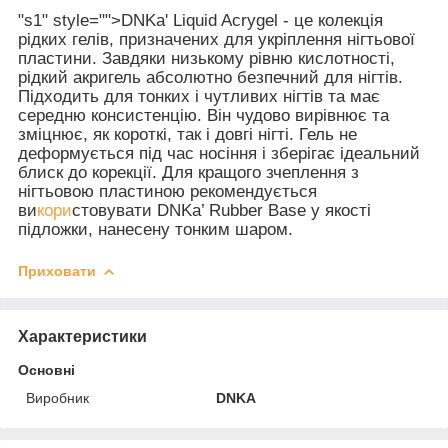
"s1" style="">DNKa' Liquid Acrygel - це колекція
рідких гелів, призначених для укріплення нігтьової
пластини. Завдяки низькому рівню кислотності,
рідкий акригель абсолютно безпечний для нігтів.
Підходить для тонких і чутливих нігтів та має
середню консистенцію. Він чудово вирівнює та
зміцнює, як короткі, так і довгі нігті. Гель не
деформується під час носіння і зберігає ідеальний
блиск до корекції. Для кращого зчеплення з
нігтьовою пластиною рекомендується
ви
кори
стовувати DNKa’ Rubber Base у якості
підложки, нанесену тонким шаром.
Приховати
Характеристики
Основні
Виробник
DNKA