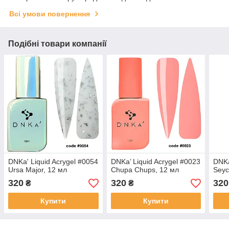
Всі умови повернення
Подібні товари компанії
DNKa' Liquid Acrygel #0054
DNKa’ Liquid Acrygel #0023
DNKa
Ursa Major, 12 мл
Chupa Chups, 12 мл
Seyc
320
320
320
₴
₴
Купити
Купити