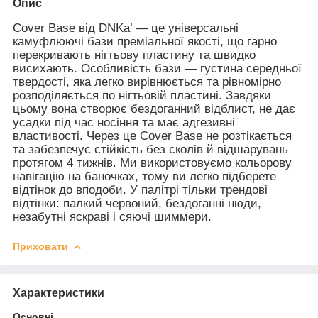
Опис
Cover Base від DNKa’ — це універсальні
камуфлюючі бази преміальної якості, що гарно
перекривають нігтьову пластину та швидко
висихають. Особливість бази — густина середньої
твердості, яка легко вирівнюється та рівномірно
розподіляється по нігтьовій пластині. Завдяки
цьому вона створює бездоганний відблист, не дає
усадки під час носіння та має адгезивні
властивості. Через це Cover Base не розтікається
та забезпечує стійкість без сколів й відшарувань
протягом 4 тижнів. Ми використовуємо кольорову
навігацію на баночках, тому ви легко підберете
відтінок до вподоби. У палітрі тільки трендові
відтінки: палкий червоний, бездоганні нюди,
незабутні яскраві і сяючі шиммери.
Приховати
Характеристики
Основні