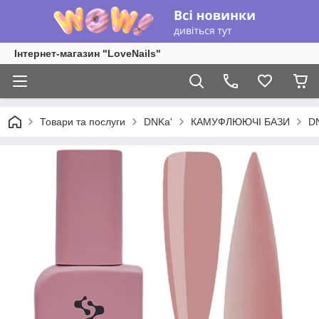
Інтернет-магазин "LoveNails"
Товари та послуги
DNKa'
КАМУФЛЮЮЧІ БАЗИ
DN