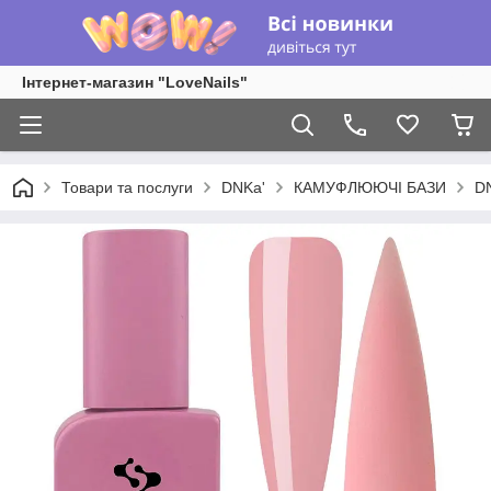
Інтернет-магазин "LoveNails"
Товари та послуги
DNKa'
КАМУФЛЮЮЧІ БАЗИ
DN