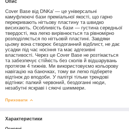
Опис
Cover Base від DNKa’ — це універсальні
камуфлюючі бази преміальної якості, що гарно
перекривають нігтьову пластину та швидко
висихають. Особливість бази — густина середньої
твердості, яка легко вирівнюється та рівномірно
розподіляється по нігтьовій пластині. Завдяки
цьому вона створює бездоганний відблист, не дає
усадки під час носіння та має адгезивні
властивості. Через це Cover Base не розтікається
та забезпечує стійкість без сколів й відшарувань
протягом 4 тижнів. Ми використовуємо кольорову
навігацію на баночках, тому ви легко підберете
відтінок до вподоби. У палітрі тільки трендові
відтінки: палкий червоний, бездоганні нюди,
незабутні яскраві і сяючі шиммери.
Приховати
Характеристики
Основні