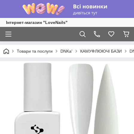
Інтернет-магазин "LoveNails"
Товари та послуги
DNKa'
КАМУФЛЮЮЧІ БАЗИ
DN