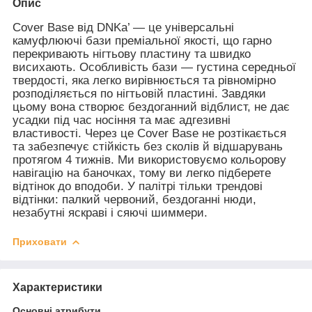
Опис
Cover Base від DNKa’ — це універсальні
камуфлюючі бази преміальної якості, що гарно
перекривають нігтьову пластину та швидко
висихають. Особливість бази — густина середньої
твердості, яка легко вирівнюється та рівномірно
розподіляється по нігтьовій пластині. Завдяки
цьому вона створює бездоганний відблист, не дає
усадки під час носіння та має адгезивні
властивості. Через це Cover Base не розтікається
та забезпечує стійкість без сколів й відшарувань
протягом 4 тижнів. Ми використовуємо кольорову
навігацію на баночках, тому ви легко підберете
відтінок до вподоби. У палітрі тільки трендові
відтінки: палкий червоний, бездоганні нюди,
незабутні яскраві і сяючі шиммери.
Приховати
Характеристики
Основні атрибути