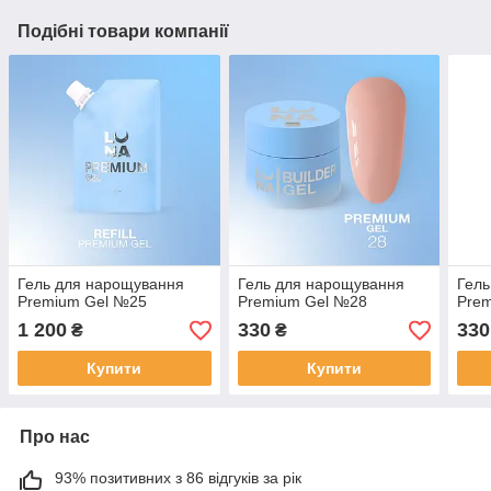
Подібні товари компанії
Гель для нарощування
Гель для нарощування
Гель
Premium Gel №25
Premium Gel №28
Pre
1 200
330
330
₴
₴
Купити
Купити
Про нас
93% позитивних з 86 відгуків за рік