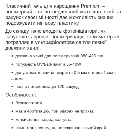
Класичний гель для нарощення Premium –
полімерний, світлотвердільний матеріал, який за
рахунок своєї міцності дає можливість значно
подовжувати нігтьову пластину.
До складу гелю входять фотоініціатори, які
запускають процес полімеризації, коли матеріал
потрапляє в ультрафіолетове світло певної
довжини хвилі.
довжина хвилі для полімеризації 380-420 nm
потужність UV/Led-лампи 36-48W
допустима товщина покриття 0,5 мм в торці/ 1 мм в
апексі
повна полімеризація 120 секунд
Особливості:
безкислотний
має амортизацію, при ударах не тріскає
консистенція середньо-густа
пігментація середня, перекриває вільний край