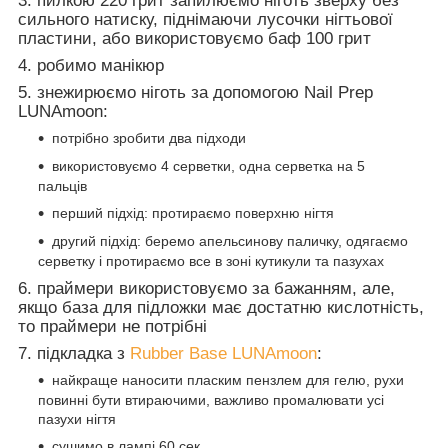
3. пилкою 220 грит запилюємо ніготь зверху без
сильного натиску, піднімаючи лусочки нігтьової
пластини, або використовуємо баф 100 грит
4. робимо манікюр
5. знежирюємо ніготь за допомогою Nail Prep
LUNAmoon:
потрібно зробити два підходи
використовуємо 4 серветки, одна серветка на 5
пальців
перший підхід: протираємо поверхню нігтя
другий підхід: беремо апельсинову паличку, одягаємо
серветку і протираємо все в зоні кутикули та пазухах
6. праймери використовуємо за бажанням, але,
якщо база для підложки має достатню кислотність,
то праймери не потрібні
7. підкладка з
Rubber Base LUNAmoon
:
найкраще наносити пласким пензлем для гелю, рухи
повинні бути втираючими, важливо промалювати усі
пазухи нігтя
сушимо в лампі 60 сек