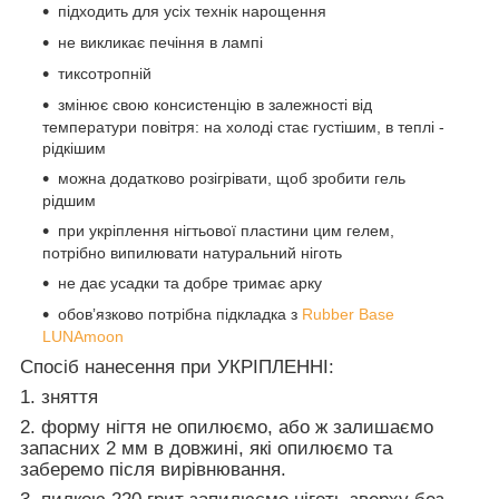
підходить для усіх технік нарощення
не викликає печіння в лампі
тиксотропній
змінює свою консистенцію в залежності від
температури повітря: на холоді стає густішим, в теплі -
рідкішим
можна додатково розігрівати, щоб зробити гель
рідшим
при укріплення нігтьової пластини цим гелем,
потрібно випилювати натуральний ніготь
не дає усадки та добре тримає арку
обовʼязково потрібна підкладка з
Rubber Base
LUNAmoon
Спосіб нанесення при УКРІПЛЕННІ:
1. зняття
2. форму нігтя не опилюємо, або ж залишаємо
запасних 2 мм в довжині, які опилюємо та
заберемо після вирівнювання.