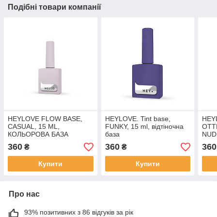
Подібні товари компанії
HEYLOVE FLOW BASE,
HEYLOVE. Tint base,
HEY
CASUAL, 15 ML,
FUNKY, 15 ml, відтіночна
ОТТ
КОЛЬОРОВА БАЗА
база
NUD
СЕРЕДНЬО-РІДКОЇ
360
360
360
₴
₴
КОНСИСТЕНЦІЇ
Купити
Купити
Про нас
93% позитивних з 86 відгуків за рік