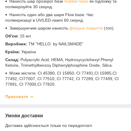
Нанесіть шар прозорої бази
Rubber base
як підложку та
полімерізуйте 30 секунд.
Нанесіть один або два шари Flow base. Час
полімеризації в UV/LED-лампі 60 секунд.
Завершуючим шаром нанесіть
фінішне покриття
(топ).
Об'єм:
15 мл
Виробник:
ТМ "HELLO. by NAILSMADE"
Країна:
Україна
Склад:
Polyacrylic Acid, HEMA, Hydroxycyclohexyl Phenyl
Ketone, Trimethylbenzoy Diphenylphosphine Oxide, Silica.
Може містити: CI 45380, CI 15850, CI 77491,CI 15985,CI
77492, CI77007, CI 77510, CI 77742, CI 77289, CI 77499, CI
77891, CI 77000,CI 77820.
Приховати
Умови доставки
Доставка здійснюється тільки по передоплаті.