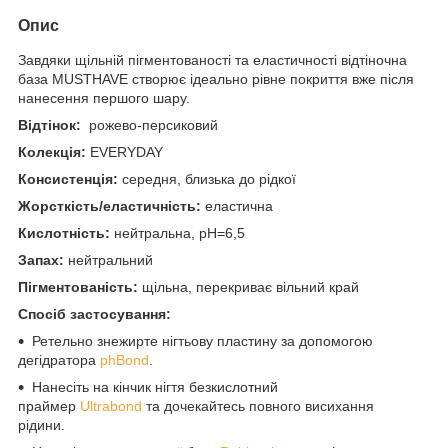
Опис
Завдяки щільній пігментованості та еластичності відтіночна
база MUSTHAVE створює ідеально рівне покриття вже після
нанесення першого шару.
Відтінок:
рожево-персиковий
Колекція:
EVERYDAY
Консистенція:
середня, близька до рідкої
Жорсткість/еластичність:
еластична
Кислотність:
нейтральна, pH=6,5
Запах:
нейтральний
Пігментованість:
щільна, перекриває вільний край
Спосіб застосування:
Ретельно знежирте нігтьову пластину за допомогою
дегідратора
phBond
.
Нанесіть на кінчик нігтя безкислотний
праймер
Ultrabond
та дочекайтесь повного висихання
рідини.