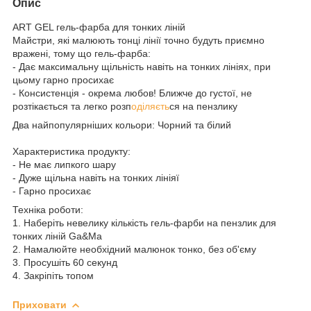
Опис
ART GEL гель-фарба для тонких ліній
Майстри, які малюють тонці лінії точно будуть приємно
вражені, тому що гель-фарба:
- Дає максимальну щільність навіть на тонких лініях, при
цьому гарно просихає
- Консистенція - окрема любов! Ближче до густої, не
розтікається та легко розп
оділяєть
ся на пензлику
Два найпопулярніших кольори: Чорний та білий
Характеристика продукту:
- Не має липкого шару
- Дуже щільна навіть на тонких лініяї
- Гарно просихає
Техніка роботи:
1. Наберіть невелику кількість гель-фарби на пензлик для
тонких ліній Ga&Ma
2. Намалюйте необхідний малюнок тонко, без об'єму
3. Просушіть 60 секунд
4. Закріпіть топом
Приховати