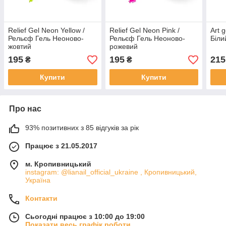
Relief Gel Neon Yellow /
Relief Gel Neon Pink /
Art g
Рельєф Гель Неоново-
Рельєф Гель Неоново-
Біли
жовтий
рожевий
195
195
215
₴
₴
Купити
Купити
Про нас
93% позитивних з 85 відгуків за рік
Працює з 21.05.2017
м. Кропивницький
instagram: @lianail_official_ukraine , Кропивницький,
Україна
Контакти
Сьогодні працює з 10:00 до 19:00
Показати весь графік роботи