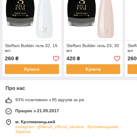
Steffani Builder гель 02, 15
Steffani Builder гель 03, 30
Steff
мл
мл
мл
260
420
260
₴
₴
Купити
Купити
Про нас
93% позитивних з 85 відгуків за рік
Працює з 21.05.2017
м. Кропивницький
instagram: @lianail_official_ukraine , Кропивницький,
Україна