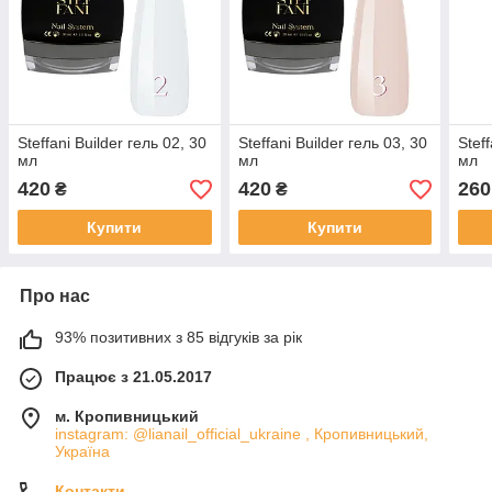
Steffani Builder гель 02, 30
Steffani Builder гель 03, 30
Steff
мл
мл
мл
420
420
260
₴
₴
Купити
Купити
Про нас
93% позитивних з 85 відгуків за рік
Працює з 21.05.2017
м. Кропивницький
instagram: @lianail_official_ukraine , Кропивницький,
Україна
Контакти