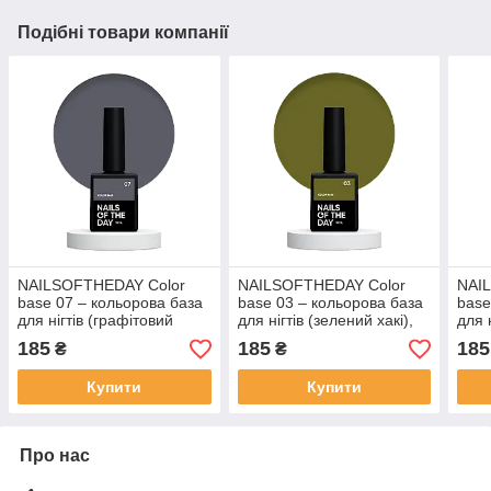
Подібні товари компанії
NAILSOFTHEDAY Сolor
NAILSOFTHEDAY Сolor
NAI
base 07 – кольорова база
base 03 – кольорова база
base
для нігтів (графітовий
для нігтів (зелений хакі),
для н
сірий), 10 мл
10 мл
мл
185
185
185
₴
₴
Купити
Купити
Про нас