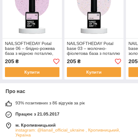
NAILSOFTHEDAY Potal
NAILSOFTHEDAY Potal
NAI
base 06 – блідно-рожева
base 03 – молочно-
base
база з мідною поталлю,
фіолетова база з поталлю
золо
10 мл
(золотисто-фіолетова та
205
205
205
₴
₴
зелена поталь), 10 мл
Купити
Купити
Про нас
93% позитивних з 86 відгуків за рік
Працює з 21.05.2017
м. Кропивницький
instagram: @lianail_official_ukraine , Кропивницький,
Україна