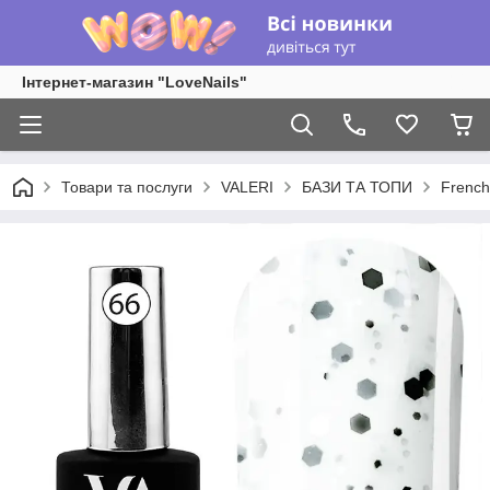
Інтернет-магазин "LoveNails"
Товари та послуги
VALERI
БАЗИ ТА ТОПИ
French