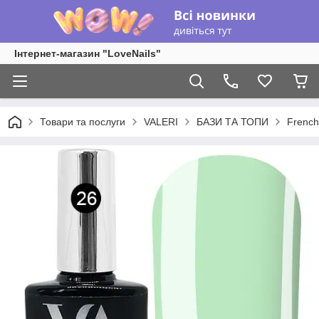
Інтернет-магазин "LoveNails"
Товари та послуги
VALERI
БАЗИ ТА ТОПИ
French