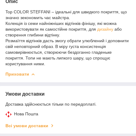
Опис
Top COLOR STEFFANI – ідеальні для швидкого покриття, що
значно зекономить час майстра.
Колекція із семи найніжніших відтінків фінішу, які можна
використовувати як самостійне покриття, для
дизайну
або
створення глибини відтінку.
Розмаїття відтінків дасть змогу обрати улюблений і доповнити
свій неповторний образ. В міру густа консистенція
самовирівнюється, створюючи бездоганно гладеньке
покриття. Топи не мають липкого шару, що спрощує
користування ними.
Приховати
Умови доставки
Доставка здійснюється тільки по передоплаті.
Нова Пошта
Всі умови доставки