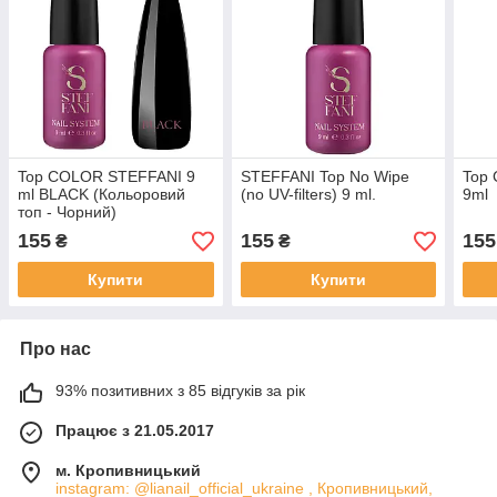
Top COLOR STEFFANI 9
STEFFANI Top No Wipe
Top
ml BLACK (Кольоровий
(no UV-filters) 9 ml.
9ml
топ - Чорний)
155
155
155
₴
₴
Купити
Купити
Про нас
93% позитивних з 85 відгуків за рік
Працює з 21.05.2017
м. Кропивницький
instagram: @lianail_official_ukraine , Кропивницький,