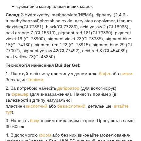
сумісний з матеріалами інших марок
Склад
:2-Hydroxyethyl methacrylate(HEMA), diphenyl (2 4 6 -
trimethylbenzoyl)phosphine oxide, acrylates copolymer, titanum
dioxides(CI 77881), black(CI 77286), acid yellow 2 (CI 18965),
acid orange 7 (CI 15510), pigment red 181(CI 73360), pigment
violet 19 (CI 73900), pigment violet 23(CI 73385), pigment blue
15(CI 74160), pigment red 122 (CI 73915), pigment blue 29 (CI
77007), pigment yellow 42(CI 77492), acid red 8 (CI 454089),
acid yellow 73(CI 45350).
Технологія нанесення Builder Gel
:
1. Підготуйте нігтьову пластину з допомогою
бафа
або
пилки
.
Знаходьте
тоніком
.
2. За потребою нанесіть
дегідратор
(для вологих рук)
та
фрешер
(для знезараження). Нанесіть праймер (в
залежності від типу натуральної
пластини
кислотний
або
безкислотний
, детальніше
читайте
тут
).
3. Нанесіть
базу
тонким втираючим шаром. Просушіть в лампі
30-60сек.
4. З допомогою
форм
або без них виконайте моделювання/
укріплення/корекцію.Гель UV/LED активний, полімеризується