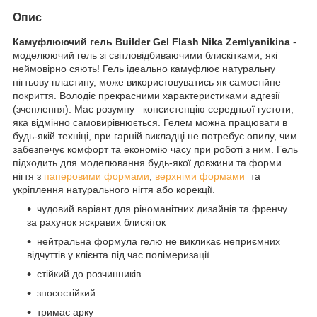
Опис
Камуфлюючий гель Builder Gel Flash Nika Zemlyanikina
-
моделюючий гель зі світловідбиваючими блискітками, які
неймовірно сяють! Гель ідеально камуфлює натуральну
нігтьову пластину, може використовуватись як самостійне
покриття. Володіє прекрасними характеристиками адгезії
(зчеплення). Має розумну консистенцію середньої густоти,
яка відмінно самовирівнюється. Гелем можна працювати в
будь-якій техніці, при гарній викладці не потребує опилу, чим
забезпечує комфорт та економію часу при роботі з ним. Гель
підходить для моделювання будь-якої довжини та форми
нігтя з
паперовими формами
,
верхніми формами
та
укріплення натурального нігтя або корекції.
чудовий варіант для ріноманітних дизайнів та френчу
за рахунок яскравих блискіток
нейтральна формула гелю не викликає неприємних
відчуттів у клієнта під час полімеризації
стійкий до розчинників
зносостійкий
тримає арку