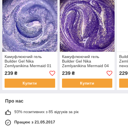
Камуфлюючий гель
Камуфлюючий гель
Buil
Builder Gel Nika
Builder Gel Nika
Zeml
Zemlyanikina Mermaid 01
Zemlyanikina Mermaid 04
пенз
(без пензлика), 15 мл
(без пензлика), 15 мл
239
239
229
₴
₴
Купити
Купити
Про нас
93% позитивних з 85 відгуків за рік
Працює з 21.05.2017