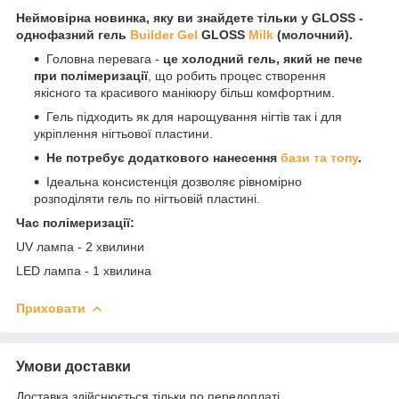
Неймовірна новинка, яку ви знайдете тільки у GLOSS -
однофазний гель
Builder Gel
GLOSS
Milk
(молочний).
Головна перевага -
це холодний гель, який не пече
при полімеризації
, що робить процес створення
якісного та красивого манікюру більш комфортним.
Гель підходить як для нарощування нігтів так і для
укріплення нігтьової пластини.
Не потребує додаткового нанесення
бази та топу
.
Ідеальна консистенція дозволяє рівномірно
розподіляти гель по нігтьовій пластині.
Час полімеризації:
UV лампа - 2 хвилини
LED лампа - 1 хвилина
Приховати
Умови доставки
Доставка здійснюється тільки по передоплаті.