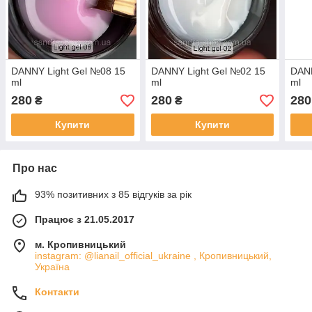
DANNY Light Gel №08 15
DANNY Light Gel №02 15
DANN
ml
ml
ml
280
280
280
₴
₴
Купити
Купити
Про нас
93% позитивних з 85 відгуків за рік
Працює з 21.05.2017
м. Кропивницький
instagram: @lianail_official_ukraine , Кропивницький,
Україна
Контакти