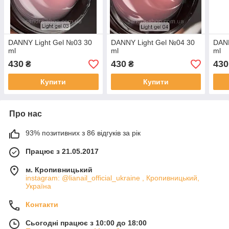
DANNY Light Gel №03 30
DANNY Light Gel №04 30
DANN
ml
ml
ml
430
430
430
₴
₴
Купити
Купити
Про нас
93% позитивних з 86 відгуків за рік
Працює з 21.05.2017
м. Кропивницький
instagram: @lianail_official_ukraine , Кропивницький,
Україна
Контакти
Сьогодні працює з 10:00 до 18:00