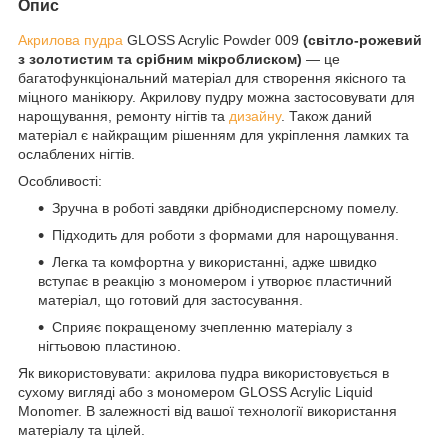
Опис
Акрилова пудра
GLOSS Acrylic Powder 009
(світло-рожевий
з золотистим та срібним мікроблиском)
— це
багатофункціональний матеріал для створення якісного та
міцного манікюру. Акрилову пудру можна застосовувати для
нарощування, ремонту нігтів та
дизайну
. Також даний
матеріал є найкращим рішенням для укріплення ламких та
ослаблених нігтів.
Особливості:
Зручна в роботі завдяки дрібнодисперсному помелу.
Підходить для роботи з формами для нарощування.
Легка та комфортна у використанні, адже швидко
вступає в реакцію з мономером і утворює пластичний
матеріал, що готовий для застосування.
Сприяє покращеному зчепленню матеріалу з
нігтьовою пластиною.
Як використовувати: акрилова пудра використовується в
сухому вигляді або з мономером GLOSS Acrylic Liquid
Monomer. В залежності від вашої технології використання
матеріалу та цілей.