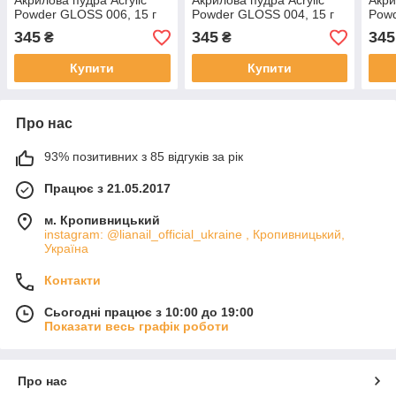
Акрилова пудра Acrylic
Акрилова пудра Acrylic
Акри
Powder GLOSS 006, 15 г
Powder GLOSS 004, 15 г
Powd
345
345
345
₴
₴
Купити
Купити
Про нас
93% позитивних з 85 відгуків за рік
Працює з 21.05.2017
м. Кропивницький
instagram: @lianail_official_ukraine , Кропивницький,
Україна
Контакти
Сьогодні працює з 10:00 до 19:00
Показати весь графік роботи
Про нас