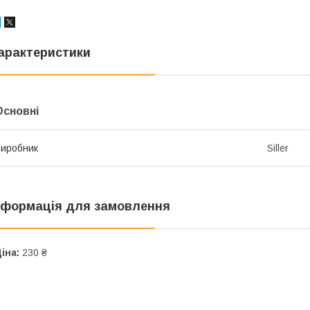
арактеристики
Основні
иробник
Siller
нформація для замовлення
іна:
230 ₴