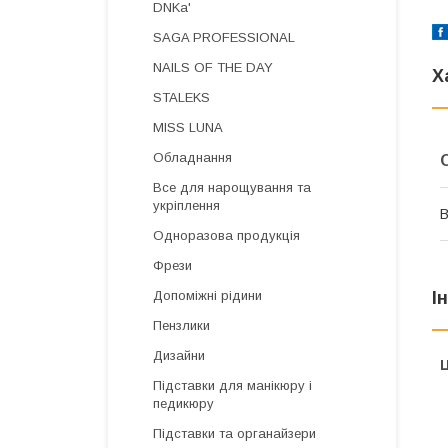
DNKa'
SAGA PROFESSIONAL
NAILS OF THE DAY
Х
STALEKS
MISS LUNA
Обладнання
Все для нарощування та
укріплення
В
Одноразова продукція
Фрези
І
Допоміжні рідини
Пензлики
Дизайни
Ц
Підставки для манікюру і
педикюру
Підставки та органайзери