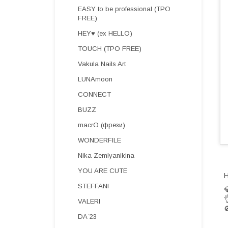
EASY to be professional (TPO
FREE)
HEY♥ (ex HELLO)
TOUCH (TPO FREE)
Vakula Nails Art
LUNAmoon
CONNECT
BUZZ
macrO (фрези)
WONDERFILE
Nika Zemlyanikina
YOU ARE CUTE
Н
STEFFANI


VALERI

DA`23