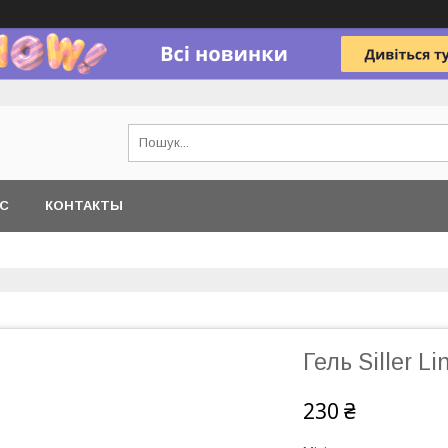
АС
КОНТАКТЫ
Гель Siller Li
230 ₴