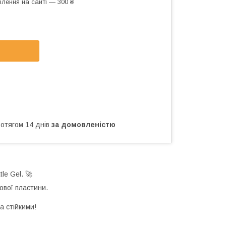
лення на сайті — 300 ₴
ротягом 14 днів
за домовленістю
le Gel. 🚀
ової пластини.
а стійкими!