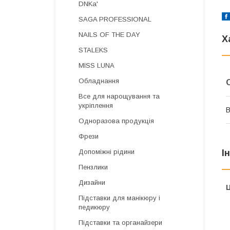
DNKa'
SAGA PROFESSIONAL
NAILS OF THE DAY
Х
STALEKS
MISS LUNA
Обладнання
Все для нарощування та
укріплення
В
Одноразова продукція
Фрези
І
Допоміжні рідини
Пензлики
Дизайни
Ц
Підставки для манікюру і
педикюру
Підставки та органайзери