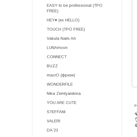
EASY to be professional (TPO
FREE)
HEY♥ (ex HELLO)
TOUCH (TPO FREE)
Vakula Nails Art
LUNAmoon
CONNECT
BUZZ
macrO (фрези)
WONDERFILE
Nika Zemlyanikina
YOU ARE CUTE
Н
STEFFANI


VALERI

DA`23