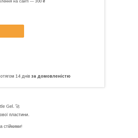
лення на сайті — 300 ₴
ротягом 14 днів
за домовленістю
le Gel. 🚀
ової пластини.
а стійкими!