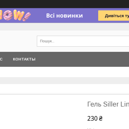
АС
КОНТАКТЫ
Гель Siller Li
230 ₴