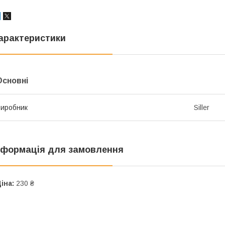
арактеристики
Основні
иробник
Siller
нформація для замовлення
іна:
230 ₴