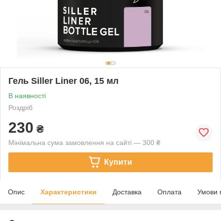
Гель Siller Liner 06, 15 мл
В наявності
Роздріб
230
₴
Мінімальна сума замовлення на сайті — 300 ₴
Купити
Опис
Характеристики
Доставка
Оплата
Умови 