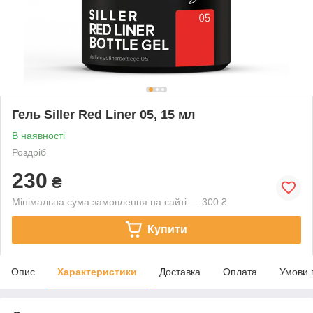
Гель Siller Red Liner 05, 15 мл
В наявності
Роздріб
230
₴
Мінімальна сума замовлення на сайті — 300 ₴
Купити
Опис
Характеристики
Доставка
Оплата
Умови 