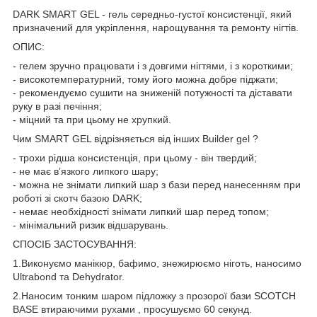
DARK SMART GEL - гель середньо-густої консистенції, який
призначений для укріплення, нарощування та ремонту нігтів.
ОПИС:
- гелем зручно працювати і з довгими нігтями, і з короткими;
- високотемпературний, тому його можна добре піджати;
- рекомендуємо сушити на зниженій потужності та діставати
руку в разі печіння;
- міцний та при цьому не хрупкий.
Чим SMART GEL відрізняється від інших Builder gel ?
- трохи рідша консистенція, при цьому - він твердий;
- не має вʼязкого липкого шару;
- можна не знімати липкий шар з бази перед нанесенням при
роботі зі скотч базою DARK;
- немає необхідності знімати липкий шар перед топом;
- мінімальний ризик відшарувань.
СПОСІБ ЗАСТОСУВАННЯ:
1.Виконуємо манікюр, бафимо, знежирюємо ніготь, наносимо
Ultrabond та Dehydrator.
2.Наносим тонким шаром підложку з прозорої бази SCOTCH
BASE втираючими рухами , просушуємо 60 секунд.