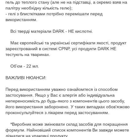
гель до теплого стану (але не на підставці, а окремо взяв на
палітру необхідну кількість гелю);
- гелі з блисткітками потрібно перемішати перед
використанням.
Всі тверді матеріали DARK - НЕ кислотні.
Має європейські та українські сертифікати якості, продукт
зареєстрований в системі CPNP, усі продукти DARK НЕ
тестують на тваринах.
Обʼєм - 22 мл.
ВАЖЛИВІ НЮАНСИ:
Перед використанням уважно ознайомтеся із способом
застосування. Якщо у Вас є алергія або індивідуальна
непереносимість до будь-якого з компонентів цього засобу,
його використання заборонено. У таких випадках обов'язково
проконсультуйтеся з лікарем перед застосуванням.
*Виробник може змінювати склад засобів для покращення
формули. Найновіший список компонентів Ви завжди можете
дізнатися на упаковці продукту.