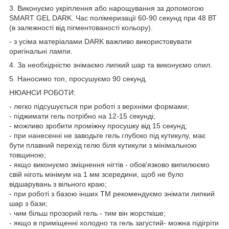
3. Виконуємо укріплення або нарощування за допомогою
SMART GEL DARK. Час полімеризації 60-90 секунд при 48 ВТ
(в залежності від пігментованості кольору).
- з усіма матеріалами DARK важливо використовувати
оригінальні лампи.
4. За необхідністю знімаємо липкий шар та виконуємо опил.
5. Наносимо топ, просушуємо 90 секунд.
НЮАНСИ РОБОТИ:
- легко підсушується при роботі з верхніми формами;
- піджимати гель потрібно на 12-15 секунді;
- можливо зробити проміжну просушку від 15 секунд;
- при нанесенні не заводьте гель глубоко під кутикулу, має
бути плавний перехід гелю біля кутикули з мінімальною
товщиною;
- якщо виконуємо зміцнення нігтів - обов'язково випилюємо
свій ніготь мінімум на 1 мм зсередини, щоб не було
відшарувань з вільного краю;
- при роботі з базою інших ТМ рекомендуємо знімати липкий
шар з бази;
- чим більш прозорий гель - тим він жорсткіше;
- якщо в приміщенні холодно та гель загустий- можна підігріти