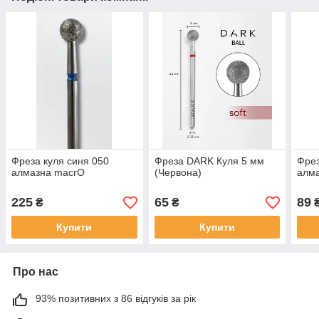
Фреза куля синя 050
Фреза DARK Куля 5 мм
Фрез
алмазна macrO
(Червона)
алм
225
65
89
₴
₴
Купити
Купити
Про нас
93% позитивних з 86 відгуків за рік