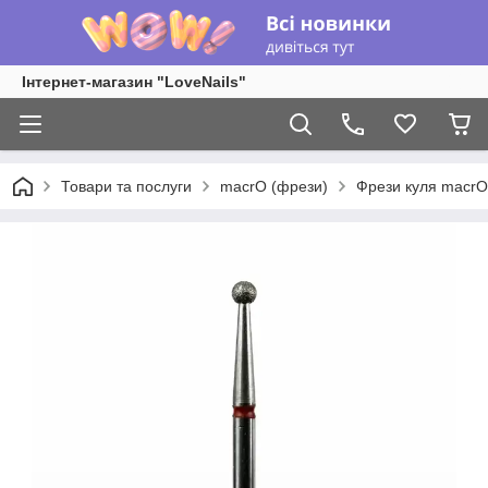
Інтернет-магазин "LoveNails"
Товари та послуги
macrO (фрези)
Фрези куля macrO