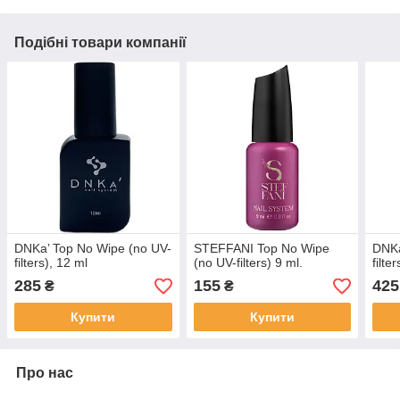
Подібні товари компанії
DNKa’ Top No Wipe (no UV-
STEFFANI Top No Wipe
DNKa
filters), 12 ml
(no UV-filters) 9 ml.
filte
285
155
425
₴
₴
Купити
Купити
Про нас