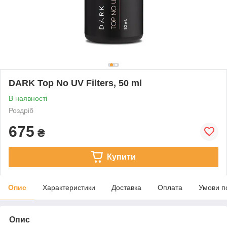
DARK Top No UV Filters, 50 ml
В наявності
Роздріб
675
₴
Купити
Опис
Характеристики
Доставка
Оплата
Умови п
Опис