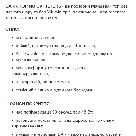
DARK TOP NO UV FILTERS
- це прозорий глянцевий топ без
липкого шару та без УФ фільтрів, призначений для гелевого
та гель-лакового покриття.
ОПИС:
має гарний глянець;
стійкий, витримує глянець до 4-х тижнів;
без УФ-фільтрів, тому не дає синього відтінку на
темних кольорах;
має комфортну консистенцію, легко
самовирівнюється;
не жорсткий, не дає сколів;
сумісний з іншими відомими брендами.
НЮАНСИ ПОКРИТТЯ:
час полімеризації 90 секунд при 48 Вт;
покривати можна як тонким шаром, так і з легким
вирівнюванням;
з усіма матеріалами DARK важливо використовувати