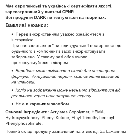
Має європейські та українські сертифікати якості,
зареєстрований у системі CPNP.
Всі продукти DARK не тестуються на тваринах.
Важливі нюанси:
Перед використанням уважно ознайомтеся з
інструкцією.
При наявності алергії чи індивідуальної нестерпності до
будь-якого з компонентів засіб використовувати
заборонено. У такому разі обов'язково
проконсультуйтеся з лікарем.
Виробник може змінювати склад для покращення
формули. Актуальний перелік компонентів вказаний
на упаковці.
Колір на зображенні може незначно відрізнятися від
реального через налаштування екрану.
Не є лікарським засобом.
Основні інгредієнти:
Acrylates Copolymer, HEMA,
Hydroxycyclohexyl Phenyl Ketone, Ethyl Trimethylbenzoyl
Phenylphosphinate.
Повний склад продукту зазначений на етикетці. За бажанням