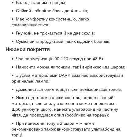
Володіє гарним глянцем;
Стійкий - зберігає блиск до 4 тижнів;
Має комфортну консистенцію, легко
самовирівнюється;
Гнучкий, не тріскається й не дає сколів;
Сумісний із продуктами інших відомих брендів.
Нюанси покриття
Час полімеризації: 90-120 секунд при 48 Вт;
Наносити можна як тонким, так і вирівнюючим шаром;
З усіма матеріалами DARK важливо використовувати
оригінальні лампи;
Дозволяється опил торця після полімеризації топом;
Якщо під топом залишився гель, полігель, інший
матеріал, після опилу зчеплення може погіршитися.
Щоб уникнути цього, нанесіть ультрабонд на частину
нігтя, де проводився опил (особливо на торець);
При нанесенні топу в 2 шари між ними
рекомендовано також використовувати ультрабонд на
торці.