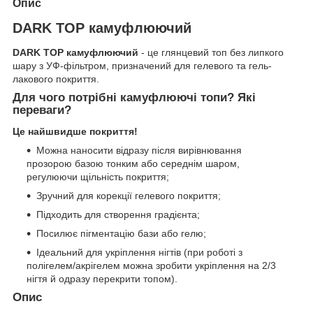
Опис
DARK TOP камуфлюючий
DARK TOP камуфлюючий
- це глянцевий топ без липкого
шару з УФ-фільтром, призначений для гелевого та гель-
лакового покриття.
Для чого потрібні камуфлюючі топи? Які
переваги?
Це найшвидше покриття!
Можна наносити відразу після вирівнювання
прозорою базою тонким або середнім шаром,
регулюючи щільність покриття;
Зручний для корекції гелевого покриття;
Підходить для створення градієнта;
Посилює пігментацію бази або гелю;
Ідеальний для укріплення нігтів (при роботі з
полігелем/акрігелем можна зробити укріплення на 2/3
нігтя й одразу перекрити топом).
Опис