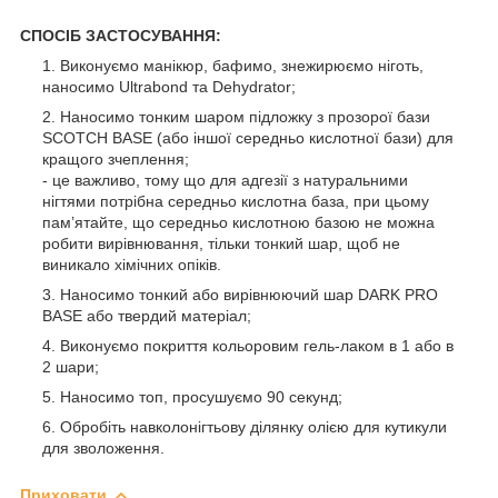
СПОСІБ ЗАСТОСУВАННЯ:
Виконуємо манікюр, бафимо, знежирюємо ніготь,
наносимо Ultrabond та Dehydrator;
Наносимо тонким шаром підложку з прозорої бази
SCOTCH BASE (або іншої середньо кислотної бази) для
кращого зчеплення;
- це важливо, тому що для адгезії з натуральними
нігтями потрібна середньо кислотна база, при цьому
пам’ятайте, що середньо кислотною базою не можна
робити вирівнювання, тільки тонкий шар, щоб не
виникало хімічних опіків.
Наносимо тонкий або вирівнюючий шар DARK PRO
BASE або твердий матеріал;
Виконуємо покриття кольоровим гель-лаком в 1 або в
2 шари;
Наносимо топ, просушуємо 90 секунд;
Обробіть навколонігтьову ділянку олією для кутикули
для зволоження.
Приховати