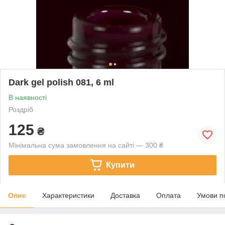
Dark gel polish 081, 6 ml
В наявності
Роздріб
125
₴
Мінімальна сума замовлення на сайті — 300 ₴
Купити
Опис
Характеристики
Доставка
Оплата
Умови п