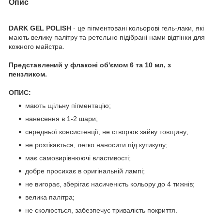
Опис
DARK GEL POLISH
- це пігментовані кольорові гель-лаки, які
мають велику палітру та ретельно підібрані нами відтінки для
кожного майстра.
Представлений у флаконі об'ємом 6 та 10 мл, з
пензликом.
ОПИС:
мають щільну пігментацію;
нанесення в 1-2 шари;
середньої консистенції, не створює зайву товщину;
не розтікається, легко наносити під кутикулу;
має самовирівнюючі властивості;
добре просихає в оригінальній лампі;
не вигорає, зберігає насиченість кольору до 4 тижнів;
велика палітра;
не сколюється, забезпечує тривалість покриття.