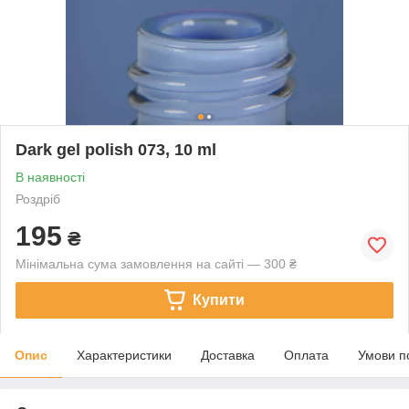
Dark gel polish 073, 10 ml
В наявності
Роздріб
195
₴
Мінімальна сума замовлення на сайті — 300 ₴
Купити
Опис
Характеристики
Доставка
Оплата
Умови п