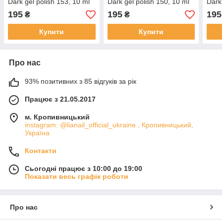
Dark gel polish 153, 10 ml
Dark gel polish 150, 10 ml
Dark
195
195
195
₴
₴
Купити
Купити
Про нас
93% позитивних з 85 відгуків за рік
Працює з 21.05.2017
м. Кропивницький
instagram: @lianail_official_ukraine , Кропивницький,
Україна
Контакти
Сьогодні працює з 10:00 до 19:00
Показати весь графік роботи
Про нас