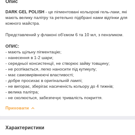
Опис
DARK GEL POLISH
- це пігментовані кольорові гель-лаки, які
мають велику палітру та ретельно підібрані нами відтінки для
кожного майстра.
Представлений у флаконі об'ємом 6 та 10 мл, з пензликом.
ОПИС:
- мають щільну пігментацію;
- нанесення в 1-2 шари;
- середньої консистенції, не створює зайву товщину;
- не розтікається, легко наносити під кутикулу;
- має самовирівнюючі властивості;
- добре просихає в оригінальній лампі;
- не вигорає, зберігає насиченість кольору до 4 тижнів;
- велика палітра;
- не сколюється, забезпечує тривалість покриття.
Приховати
Характеристики