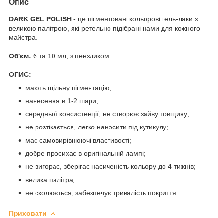
Опис
DARK GEL POLISH
- це пігментовані кольорові гель-лаки з
великою палітрою, які ретельно підібрані нами для кожного
майстра.
Об'єм:
6 та 10 мл, з пензликом.
ОПИС:
мають щільну пігментацію;
нанесення в 1-2 шари;
середньої консистенції, не створює зайву товщину;
не розтікається, легко наносити під кутикулу;
має самовирівнюючі властивості;
добре просихає в оригінальній лампі;
не вигорає, зберігає насиченість кольору до 4 тижнів;
велика палітра;
не сколюється, забезпечує тривалість покриття.
Приховати