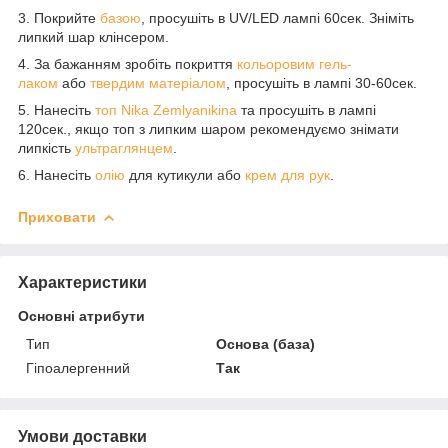
3. Покрийте
базою
, просушіть в UV/LED лампі 60сек. Зніміть
липкий шар клінсером.
4. За бажанням зробіть покриття
кольоровим гель-
лаком
або
твердим матеріалом
, просушіть в лампі 30-60сек.
5. Нанесіть
топ Nika Zemlyanikina
та просушіть в лампі
120сек., якщо топ з липким шаром рекомендуємо знімати
липкість
ультраглянцем
.
6. Нанесіть
олію
для кутикули або
крем для рук
.
Приховати
Характеристики
Основні атрибути
Тип
Основа (база)
Гіпоалергенний
Так
Умови доставки