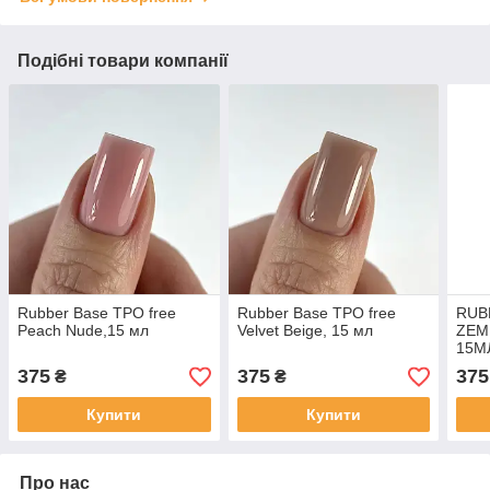
Подібні товари компанії
Rubber Base TPO free
Rubber Base TPO free
RUB
Peach Nude,15 мл
Velvet Beige, 15 мл
ZEML
15М
375
375
375
₴
₴
Купити
Купити
Про нас