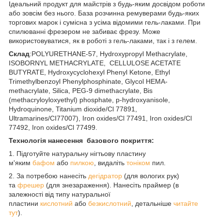
Ідеальний продукт для майстрів з будь-яким досвідом роботи
або зовсім без нього. База розчинна ремуверами будь-яких
торгових марок і сумісна з усіма відомими гель-лаками. При
спилюванні фрезером не забиває фрезу. Може
використовуватися, як в роботі з гель-лаками, так і з гелем.
Склад
:POLYURETHANE-57, Hydroxypropyl Methacrylate,
ISOBORNYL METHACRYLATE, CELLULOSE ACETATE
BUTYRATE, Hydroxycyclohexyl Phenyl Ketone, Ethyl
Trimethylbenzoyl Phenylphosphinate, Glycol HEMA-
methacrylate, Silica, PEG-9 dimethacrylate, Bis
(methacryloyloxyethyl) phosphate, p-hydroxyanisole,
Hydroquinone, Titanium dioxide/Cl 77891,
Ultramarines/CI77007), Iron oxides/Cl 77491, Iron oxides/Cl
77492, Iron oxides/Cl 77499.
Технологія нанесення базового покриття:
1. Підготуйте натуральну нігтьову пластину
м'яким
бафом
або
пилкою
, видаліть
тоніком
пил.
2. За потребою нанесіть
дегідратор
(для вологих рук)
та
фрешер
(для знезараження). Нанесіть праймер (в
залежності від типу натуральної
пластини
кислотний
або
безкислотний
, детальніше
читайте
тут
).