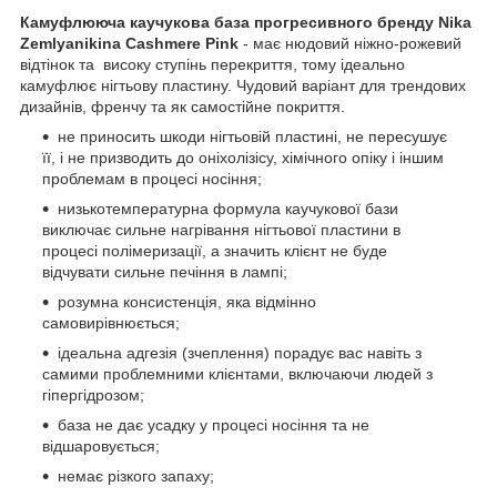
Камуфлююча каучукова база прогресивного бренду Nika
Zemlyanikina Cashmere Pink
- має нюдовий ніжно-рожевий
відтінок та високу ступінь перекриття, тому ідеально
камуфлює нігтьову пластину. Чудовий варіант для трендових
дизайнів, френчу та як самостійне покриття.
не приносить шкоди нігтьовій пластині, не пересушує
її, і не призводить до оніхолізісу, хімічного опіку і іншим
проблемам в процесі носіння;
низькотемпературна формула каучукової бази
виключає сильне нагрівання нігтьової пластини в
процесі полімеризації, а значить клієнт не буде
відчувати сильне печіння в лампі;
розумна консистенція, яка відмінно
самовирівнюється;
ідеальна адгезія (зчеплення) порадує вас навіть з
самими проблемними клієнтами, включаючи людей з
гіпергідрозом;
база не дає усадку у процесі носіння та не
відшаровується;
немає різкого запаху;